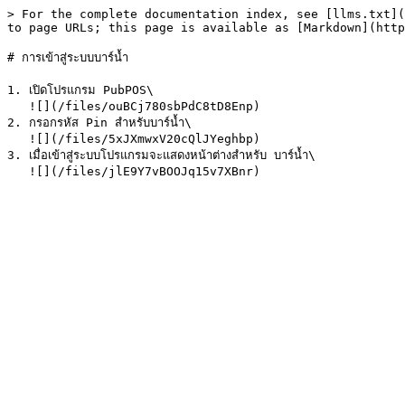
> For the complete documentation index, see [llms.txt](
to page URLs; this page is available as [Markdown](http
# การเข้าสู่ระบบบาร์น้ำ

1. เปิดโปรแกรม PubPOS\

   ![](/files/ouBCj780sbPdC8tD8Enp)

2. กรอกรหัส Pin สำหรับบาร์น้ำ\

   ![](/files/5xJXmwxV20cQlJYeghbp)

3. เมื่อเข้าสู่ระบบโปรแกรมจะแสดงหน้าต่างสำหรับ บาร์น้ำ\
