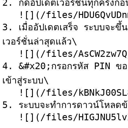
2. กดอัปเดตเวอร์ชั่นทุกครั้งก่อ
   ![](/files/HDU6QvUDnmJdJPdYJMXe)

3. เมื่ออัปเดตเสร็จ ระบบจะขึ้
เวอร์ชั่นล่าสุดแล้ว\

   ![](/files/AsCW2zw7QjKDc5oGZma6)

4. &#x20;กรอกรหัส PIN ของพนัก
เข้าสู่ระบบ\

   ![](/files/kBNkJ00SL86tdnTWhg06)

5. ระบบจะทำการดาวน์โหลดข้อ