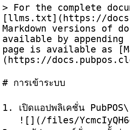
> For the complete docu
[llms.txt](https://docs
Markdown versions of do
available by appending 
page is available as [M
(https://docs.pubpos.cl
# การเข้าระบบ

1. เปิดแอปพลิเคชั่น PubPOS\

   ![](/files/YcmcIyQH6o2qdnGfnZYE)
